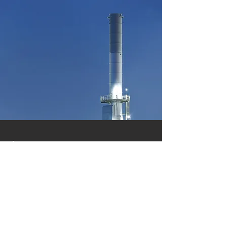
NOUS CONTACTER
contact [at] kerdos-
energy.com